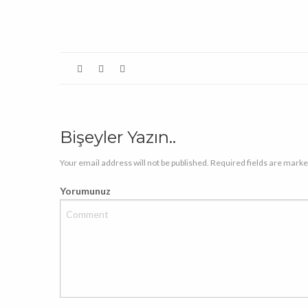
açılır)
Bişeyler Yazın..
Your email address will not be published. Required fields are marke
Yorumunuz