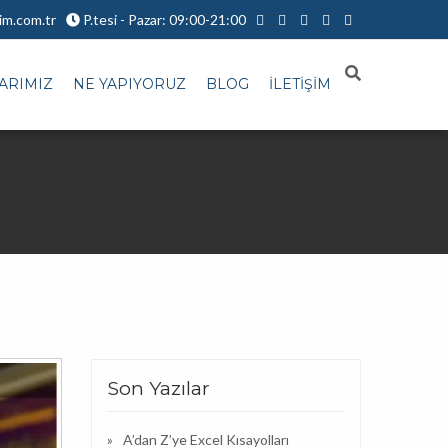
im.com.tr
P.tesi - Pazar: 09:00-21:00
ARIMIZ
NE YAPIYORUZ
BLOG
İLETİŞİM
Son Yazılar
A’dan Z’ye Excel Kısayolları