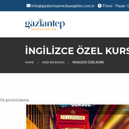
info@gaziantepmedyaegitim.com.tr
P.tesi - Pazar:
İNGILIZCE ÖZEL KUR
HOME
WEB REFERANS
İNGILIZCE ÖZEL KURS
56 görüntüleme.