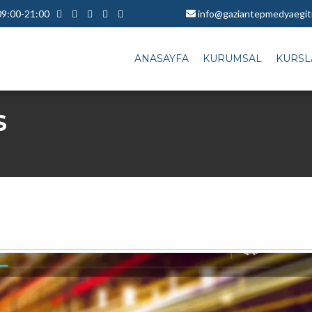
 09:00-21:00
info@gaziantepmedyaegit
ANASAYFA
KURUMSAL
KURSL
S