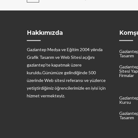
Hakkımızda
Komşu
Gaziantep Medya ve Eğitim 2004 yılında
Gaziante
Tasarım
Grafik Tasarım ve Web Sitesi açığını
gaziantep’te kapatmak üzere
Gaziante
Sitesi Ya
kuruldu.Günümüze gelindiğinde 500
Firmalar
üzerinde Web sitesi referansı ve yüzlerce
yetiştirdiğimiz öğrencilerimizle en iyisi için
hizmet vermekteyiz.
Gaziante
Kursu
Gaziante
Tasarım