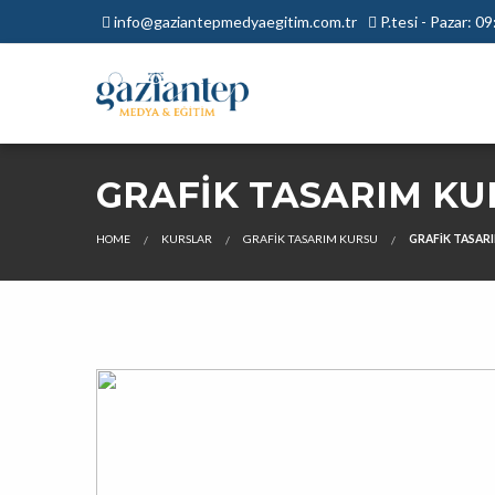
info@gaziantepmedyaegitim.com.tr
P.tesi - Pazar: 0
GRAFIK TASARIM KU
HOME
KURSLAR
GRAFIK TASARIM KURSU
GRAFIK TASAR