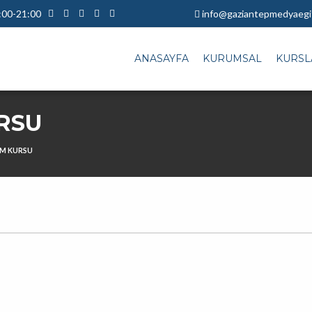
9:00-21:00
info@gaziantepmedyaegit
ANASAYFA
KURUMSAL
KURSL
RSU
IM KURSU