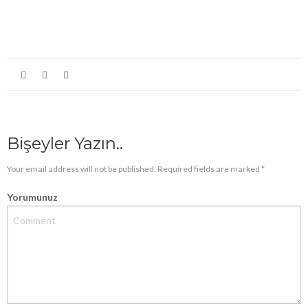
açılır)
Bişeyler Yazın..
Your email address will not be published. Required fields are marked *
Yorumunuz