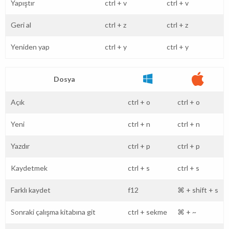
Yapıştır
ctrl
+
v
ctrl
+
v
Geri al
ctrl
+
z
ctrl
+
z
Yeniden yap
ctrl
+
y
ctrl
+
y
Dosya
Açık
ctrl
+
o
ctrl
+
o
Yeni
ctrl
+
n
ctrl
+
n
Yazdır
ctrl
+
p
ctrl
+
p
Kaydetmek
ctrl
+
s
ctrl
+
s
Farklı kaydet
f12
⌘
+
shift
+
s
Sonraki çalışma kitabına git
ctrl
+
sekme
⌘
+
~