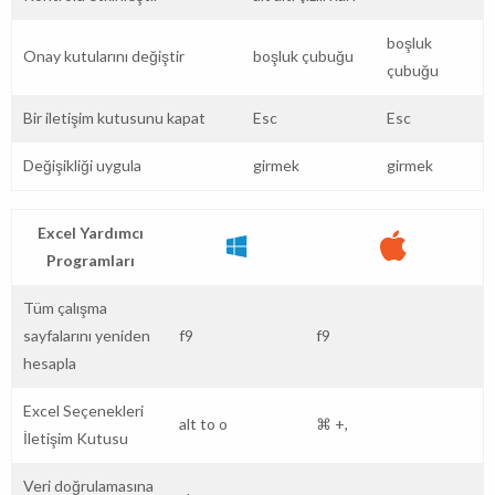
boşluk
Onay kutularını değiştir
boşluk çubuğu
çubuğu
Bir iletişim kutusunu kapat
Esc
Esc
Değişikliği uygula
girmek
girmek
Excel Yardımcı
Programları
Tüm çalışma
sayfalarını yeniden
f9
f9
hesapla
Excel Seçenekleri
alt
to
o
⌘ +,
İletişim Kutusu
Veri doğrulamasına