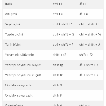
İtalik
ctrl
+
i
⌘+
i
Altı çizili
ctrl
+
u
⌘
+
u
Sayı biçimi
ctrl
+
shift +!
ctrl
+
shift +!
Yüzde biçimi
ctrl
+
shift
+
%
ctrl
+
shift
+
%
Tarih biçimi
ctrl
+
shift
+
#
ctrl
+
shift
+
#
Yorum ekle/düzenle
shift
+
f2
shift
+
f2
Yazı tipi boyutunu büyüt
alt
h
fg
⌘
+
shift
+
>
Yazı tipi boyutunu küçült
alt
h
fk
⌘
+
shift
+
>
Ondalık sayıyı artır
alt
h
0
Ondalık sayıyı azalt
alt
h
9
Girintiyi artır
alt
h
6
ctrl
+
m