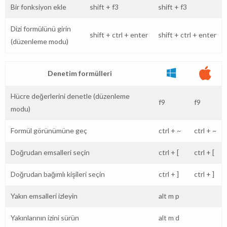
Bir fonksiyon ekle
shift
+
f3
shift
+
f3
Dizi formülünü girin
shift
+
ctrl
+
enter
shift
+
ctrl
+
enter
(düzenleme modu)
Denetim formülleri
Hücre değerlerini denetle (düzenleme
f9
f9
modu)
Formül görünümüne geç
ctrl
+
~
ctrl
+
~
Doğrudan emsalleri seçin
ctrl
+
[
ctrl
+
[
Doğrudan bağımlı kişileri seçin
ctrl
+
]
ctrl
+
]
Yakın emsalleri izleyin
alt
m
p
Yakınlarının izini sürün
alt
m
d