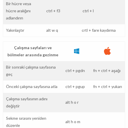
Bir hücre veya
hücre aralığını
ctrl
+
f3
ctrl
+
l
adlandırın
Yakınlaştır
alt
w
q
crtl
+
fare kaydırma
Çalışma sayfaları ve
bölmeler arasında gezinme
Bir sonraki çalışma sayfasına
ctrl
+
pgdn
fn
+
ctrl
+
aşağı
geç
Önceki çalışma sayfasına atla
ctrl
+
pgup
fn
+
ctrl
+
yukarı
Çalışma sayfasının adını
alt
h
o
r
değiştir
Sekme sırasını yeniden
alt
h
o
m
düzenle