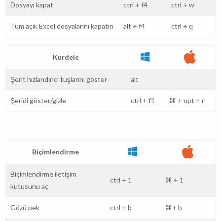
Dosyayı kapat
ctrl
+
f4
ctrl
+
w
Tüm açık Excel dosyalarını kapatın
alt
+
f4
ctrl
+
q
Kurdele
Şerit hızlandırıcı tuşlarını göster
alt
Şeridi göster/gizle
ctrl
+
f1
⌘
+
opt
+
r
Biçimlendirme
Biçimlendirme iletişim
ctrl
+
1
⌘
+
1
kutusunu aç
Gözü pek
ctrl
+
b
⌘+
b