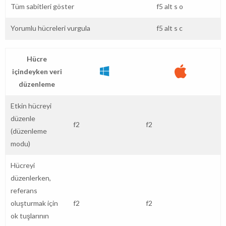
Tüm sabitleri göster
f5
alt
s
o
Yorumlu hücreleri vurgula
f5
alt
s
c
Hücre
içindeyken veri
düzenleme
Etkin hücreyi
düzenle
f2
f2
(düzenleme
modu)
Hücreyi
düzenlerken,
referans
oluşturmak için
f2
f2
ok tuşlarının