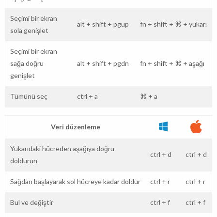
Seçimi bir ekran
alt
+
shift
+
pgup
fn
+
shift
+
⌘
+
yukarı
sola genişlet
Seçimi bir ekran
sağa doğru
alt
+
shift
+
pgdn
fn
+
shift
+
⌘
+
aşağı
genişlet
Tümünü seç
ctrl
+
a
⌘
+
a
Veri düzenleme
Yukarıdaki hücreden aşağıya doğru
ctrl
+
d
ctrl
+
d
doldurun
Sağdan başlayarak sol hücreye kadar doldur
ctrl
+
r
ctrl
+
r
Bul ve değiştir
ctrl
+
f
ctrl
+
f