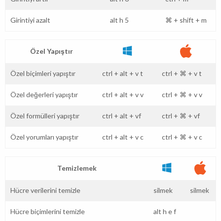
Girintiyi azalt
alt
h
5
⌘
+
shift
+
m
Özel Yapıştır
Özel biçimleri yapıştır
ctrl
+
alt
+
v
t
ctrl
+
⌘
+
v
t
Özel değerleri yapıştır
ctrl
+
alt
+
v
v
ctrl
+
⌘
+
v
v
Özel formülleri yapıştır
ctrl
+
alt
+
vf
ctrl
+
⌘
+
vf
Özel yorumları yapıştır
ctrl
+
alt
+
v
c
ctrl
+
⌘
+
v
c
Temizlemek
Hücre verilerini temizle
silmek
silmek
Hücre biçimlerini temizle
alt
h
e
f