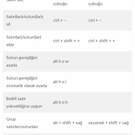
çubuğu
çubuğu
Satır(lar)ı/sütun(lar)ı
ctrl
+
–
ctrl
+
–
sil
Satır(lar)/sütun(lar)
ctrl
+
shift
+
+
ctrl
+
shift
+
+
ekle
Sütun genişliğini
alt
h
o
w
ayarla
Sütun genişliğini
alt
h
o
i
otomatik olarak ayarla
Belirli satır
alt
h
o
h
yüksekliğine uygun
Grup
alt
+
shift
+
sağ
seçenek
+
shift
+
sağ
satırları/sütunları