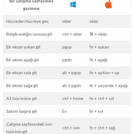
Bir çalışma sayfasında
gezinme
Hücreden hücreye geç
oklar
oklar
Bitişik aralığın sonuna git
ctrl
+
oklar
⌘
+
oklar
Bir ekran yukarı git
pgup
fn
+
yukarı
Bir ekran aşağı git
pgdn
fn
+
aşağı
Bir ekran sola git
alt
+
pgup
fn
+
option
+
up
Bir ekran sağa git
alt
+
pgdn
fn
+
seçenek
+
aşağı
A1 hücresine git
ctrl
+
home
fn
+
ctrl
+
sol
Satırın başına git
Ev
fn
+
sol
Çalışma sayfasındaki son
ctrl
+
son
fn
+
ctrl
+
sağ
hücreye git