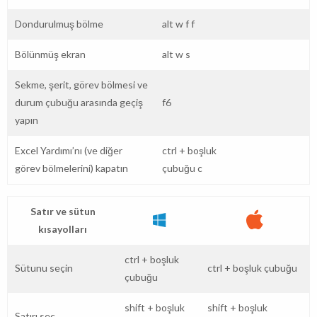
Dondurulmuş bölme
alt
w
f
f
Bölünmüş ekran
alt
w
s
Sekme, şerit, görev bölmesi ve
durum çubuğu arasında geçiş
f6
yapın
Excel Yardımı’nı (ve diğer
ctrl
+
boşluk
görev bölmelerini) kapatın
çubuğu
c
Satır ve sütun
kısayolları
ctrl
+
boşluk
Sütunu seçin
ctrl
+
boşluk çubuğu
çubuğu
shift
+
boşluk
shift
+
boşluk
Satırı seç