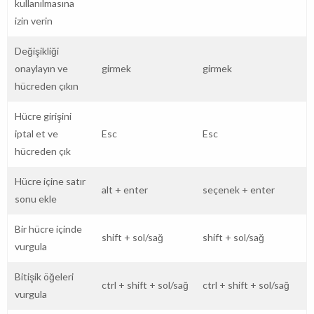
kullanılmasına
izin verin
Değişikliği
onaylayın ve
girmek
girmek
hücreden çıkın
Hücre girişini
iptal et ve
Esc
Esc
hücreden çık
Hücre içine satır
alt
+
enter
seçenek
+
enter
sonu ekle
Bir hücre içinde
shift
+
sol/sağ
shift
+
sol/sağ
vurgula
Bitişik öğeleri
ctrl
+
shift
+
sol/sağ
ctrl
+
shift
+
sol/sağ
vurgula