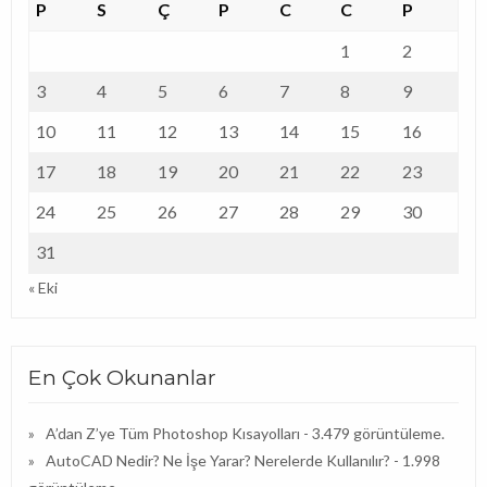
P
S
Ç
P
C
C
P
1
2
3
4
5
6
7
8
9
10
11
12
13
14
15
16
17
18
19
20
21
22
23
24
25
26
27
28
29
30
31
« Eki
En Çok Okunanlar
A’dan Z’ye Tüm Photoshop Kısayolları
- 3.479 görüntüleme.
AutoCAD Nedir? Ne İşe Yarar? Nerelerde Kullanılır?
- 1.998