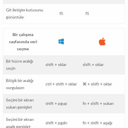
Git iletişim kutusunu
f5
f5
görüntüle
Bir çalışma
sayfasında veri
seçme
Bir hücre aralığı
shift
+
oklar
shift
+
oklar
seçin
Bitişik bir aralığı
ctrl
+
shift
+
oklar
⌘
+
shift
+
oklar
vurgulayın
Seçimi bir ekran
shift
+
pgup
fn
+
shift
+
yukarı
yukarı genişlet
Seçimi bir ekran
shift
+
pgdn
fn
+
shift
+
aşağı
aşağı genişlet