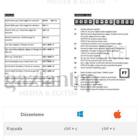
Düzenleme
Kopyala
ctrl
+
c
ctrl
+
c