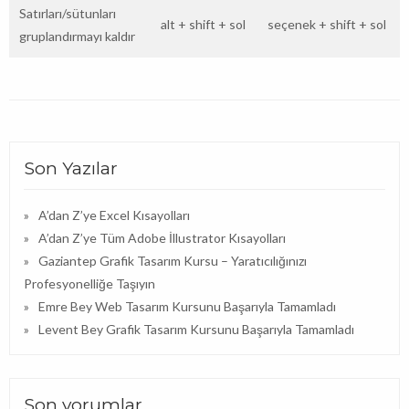
Satırları/sütunları
alt
+
shift
+
sol
seçenek
+
shift
+
sol
gruplandırmayı kaldır
Son Yazılar
A’dan Z’ye Excel Kısayolları
A’dan Z’ye Tüm Adobe İllustrator Kısayolları
Gaziantep Grafik Tasarım Kursu – Yaratıcılığınızı
Profesyonelliğe Taşıyın
Emre Bey Web Tasarım Kursunu Başarıyla Tamamladı
Levent Bey Grafik Tasarım Kursunu Başarıyla Tamamladı
Son yorumlar