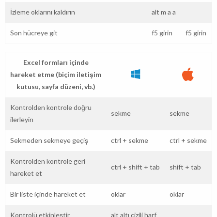
İzleme oklarını kaldırın
alt
m
a
a
Son hücreye git
f5 girin
f5 girin
Excel formları içinde
hareket etme (biçim iletişim
kutusu, sayfa düzeni, vb.)
Kontrolden kontrole doğru
sekme
sekme
ilerleyin
Sekmeden sekmeye geçiş
ctrl
+
sekme
ctrl
+
sekme
Kontrolden kontrole geri
ctrl
+
shift
+
tab
shift
+
tab
hareket et
Bir liste içinde hareket et
oklar
oklar
Kontrolü etkinleştir
alt
altı çizili harf