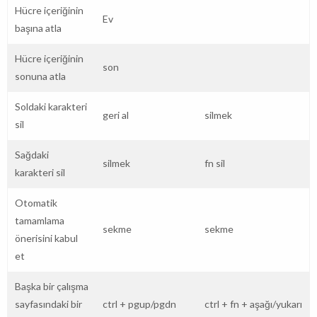
Hücre içeriğinin
Ev
başına atla
Hücre içeriğinin
son
sonuna atla
Soldaki karakteri
geri al
silmek
sil
Sağdaki
silmek
fn sil
karakteri sil
Otomatik
tamamlama
sekme
sekme
önerisini kabul
et
Başka bir çalışma
sayfasındaki bir
ctrl
+
pgup/pgdn
ctrl
+
fn
+
aşağı/yukarı