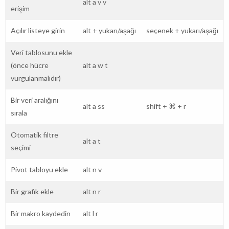
alt
a
v
v
erişim
Açılır listeye girin
alt
+
yukarı/aşağı
seçenek
+
yukarı/aşağı
Veri tablosunu ekle
(önce hücre
alt
a
w
t
vurgulanmalıdır)
Bir veri aralığını
alt
a
ss
shift
+
⌘
+
r
sırala
Otomatik filtre
alt
a
t
seçimi
Pivot tabloyu ekle
alt
n
v
Bir grafik ekle
alt
n
r
Bir makro kaydedin
alt
l
r