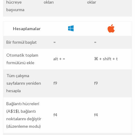
hücreye
okları
oklar
başvurma
Hesaplamalar
Bir formül başlat
=
=
Otomatik toplam
alt
+
=
⌘
+
shift
+
t
formülünü ekle
Tüm çalışma
sayfalarını yeniden
f9
f9
hesapla
Bağlantı hücreleri
(A$1$), bağlantı
f4
f4
noktalarını değiştir
(düzenleme modu)