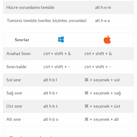
Hücre yorumlarını temizle
alt
h
e
m
Tümünü temizle (veriler, biçimler, yorumlar)
alt
h
e
a
Sınırlar
Anahat Sınırı
ctrl
+
shift
+
&
ctrl
+
shift
+
&
Sınırı kaldır
ctrl
+
shift
+
–
ctrl
+
shift
+
–
Sol sınır
alt
h
b
l
⌘
+
seçenek
+
sol
Sağ sınır
alt
h
b
r
⌘
+
seçenek
+
sağ
Üst sınır
alt
h
b
t
⌘
+
seçenek
+
üst
Alt sınır
alt
h
b
o
⌘
+
seçenek
+
alt