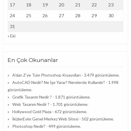
17
18
19
20
21
22
23
24
25
26
27
28
29
30
31
« Eki
En Çok Okunanlar
A’dan Z’ye Tüm Photoshop Kısayolları
- 3.479 görüntüleme.
AutoCAD Nedir? Ne İşe Yarar? Nerelerde Kullanılır?
- 1.998
görüntüleme.
Grafik Tasarım Nedir ?
- 1.871 görüntüleme.
Web Tasarım Nedir ?
- 1.701 görüntüleme.
Hollywood Gold Plaza
- 672 görüntüleme.
İkizlerEvim Genel Merkez Web Sitesi
- 502 görüntüleme.
Photoshop Nedir?
- 499 görüntüleme.