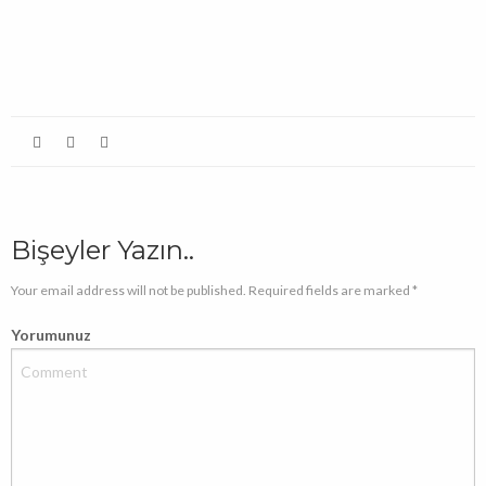
(Yeni
pencerede
açılır)
Bişeyler Yazın..
Your email address will not be published. Required fields are marked *
Yorumunuz