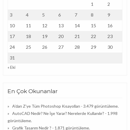
1
2
3
4
5
6
7
8
9
10
11
12
13
14
15
16
17
18
19
20
21
22
23
24
25
26
27
28
29
30
31
« Eki
En Çok Okunanlar
A’dan Z’ye Tüm Photoshop Kısayolları
- 3.479 görüntüleme.
AutoCAD Nedir? Ne İşe Yarar? Nerelerde Kullanılır?
- 1.998
görüntüleme.
Grafik Tasarım Nedir ?
- 1.871 görüntüleme.