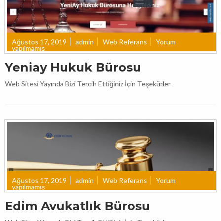
Ağustos 17, 2019
admin
Web Referans
Yorum
yapılmamış
Yeniay Hukuk Bürosu
Web Sitesi Yayında Bizi Tercih Ettiğiniz İçin Teşekürler
Ağustos 17, 2019
admin
Web Referans
Yorum
yapılmamış
Edim Avukatlık Bürosu