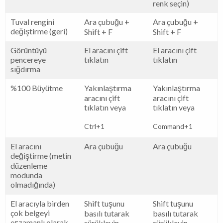
renk seçin)
Tuval rengini
Ara çubuğu +
Ara çubuğu +
değiştirme (geri)
Shift + F
Shift + F
Görüntüyü
El aracını çift
El aracını çift
pencereye
tıklatın
tıklatın
sığdırma
%100 Büyütme
Yakınlaştırma
Yakınlaştırma
aracını çift
aracını çift
tıklatın veya
tıklatın veya
Ctrl+1
Command+1
El aracını
Ara çubuğu
Ara çubuğu
değiştirme (metin
düzenleme
modunda
olmadığında)
El aracıyla birden
Shift tuşunu
Shift tuşunu
çok belgeyi
basılı tutarak
basılı tutarak
eşzamanlı olarak
sürükleyin
sürükleyin