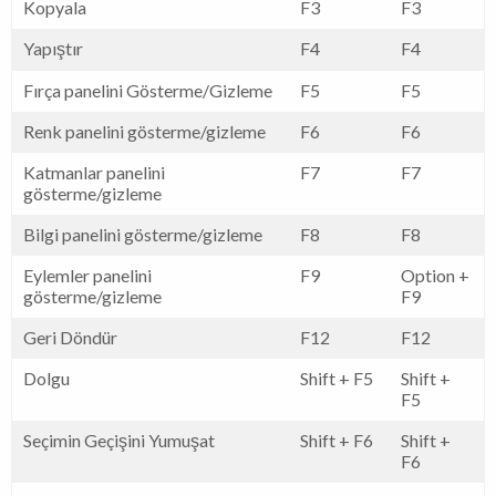
Kopyala
F3
F3
Yapıştır
F4
F4
Fırça panelini Gösterme/Gizleme
F5
F5
Renk panelini gösterme/gizleme
F6
F6
Katmanlar panelini
F7
F7
gösterme/gizleme
Bilgi panelini gösterme/gizleme
F8
F8
Eylemler panelini
F9
Option +
gösterme/gizleme
F9
Geri Döndür
F12
F12
Dolgu
Shift + F5
Shift +
F5
Seçimin Geçişini Yumuşat
Shift + F6
Shift +
F6