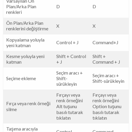
Varsayılan Ön
Plan/Arka Plan
D
D
renkleri
Ön Plan/Arka Plan
X
X
renklerini değiştirme
Kopyalama yoluyla
Control + J
Command+J
yeni katman
Kesme yoluyla yeni
Shift + Control
Shift +
katman
+ J
Command + J
Seçim aracı +
Seçim aracı +
Seçime ekleme
Shift-
Shift-sürükleyin
sürükleyin
Fırçayı veya
Fırçayı veya
renk örneğini
renk örneğini
Fırça veya renk örneği
Alt tuşunu
Option tuşunu
silme
basılı tutarak
basılı tutarak
tıklatın
tıklatın
Taşıma aracıyla
Control-
Command-