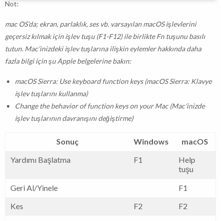
Not:
mac OS’da; ekran, parlaklık, ses vb. varsayılan macOS işlevlerini
geçersiz kılmak için işlev tuşu (F1-F12) ile birlikte Fn tuşunu basılı
tutun. Mac’inizdeki işlev tuşlarına ilişkin eylemler hakkında daha
fazla bilgi için şu Apple belgelerine bakın:
macOS Sierra: Use keyboard function keys (macOS Sierra: Klavye
işlev tuşlarını kullanma)
Change the behavior of function keys on your Mac (Mac’inizde
işlev tuşlarının davranışını değiştirme)
Sonuç
Windows
macOS
Yardımı Başlatma
F1
Help
tuşu
Geri Al/Yinele
F1
Kes
F2
F2