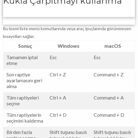
Kukla Çarpıtmayı kullanma
Bu kısmi liste menü komutlarında veya araç ipuçlarında görünmeyen
kısayolları sağlar.
Sonuç
Windows
macOS
Tamamen iptal
Esc
Esc
etme
Son raptiye
Ctrl + Z
Command + Z
ayarlamasını geri
alma
Tüm raptiyeleri
Ctrl + A
Command + A
seçme
Tüm raptiyelerin
Ctrl + D
Command + D
seçimini kaldırma
Birden fazla
Shift tuşunu basılı
Shift tuşunu basılı
raptiye seçme