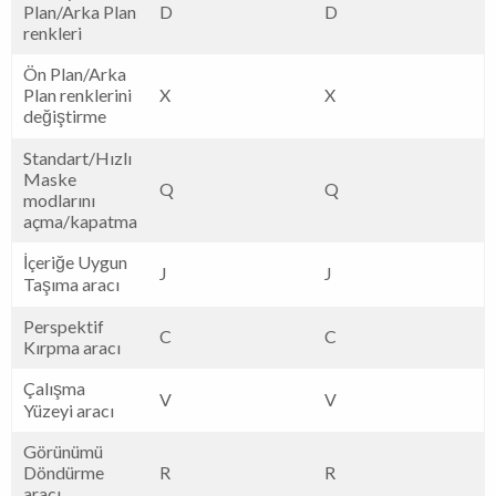
Plan/Arka Plan
D
D
renkleri
Ön Plan/Arka
Plan renklerini
X
X
değiştirme
Standart/Hızlı
Maske
Q
Q
modlarını
açma/kapatma
İçeriğe Uygun
J
J
Taşıma aracı
Perspektif
C
C
Kırpma aracı
Çalışma
V
V
Yüzeyi aracı
Görünümü
Döndürme
R
R
aracı