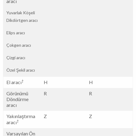
aracı
Yuvarlak Köşeli
Dikdörtgen aracı
Elips aracı
Çokgen aracı
Çizgi aracı
Özel Şekil aracı
†
El aracı
H
H
Görünümü
R
R
Döndürme
aracı
Yakınlaştırma
Z
Z
†
aracı
Varsayılan Ön