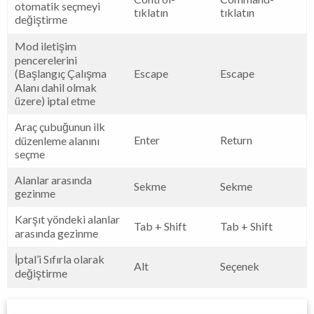
otomatik seçmeyi
tıklatın
tıklatın
değiştirme
Mod iletişim
pencerelerini
(Başlangıç Çalışma
Escape
Escape
Alanı dahil olmak
üzere) iptal etme
Araç çubuğunun ilk
Enter
Return
düzenleme alanını
seçme
Alanlar arasında
Sekme
Sekme
gezinme
Karşıt yöndeki alanlar
Tab + Shift
Tab + Shift
arasında gezinme
İptal’i Sıfırla olarak
Alt
Seçenek
değiştirme