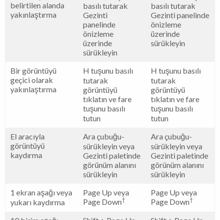
belirtilen alanda
basılı tutarak
basılı tutarak
yakınlaştırma
Gezinti
Gezinti panelinde
panelinde
önizleme
önizleme
üzerinde
üzerinde
sürükleyin
sürükleyin
Bir görüntüyü
H tuşunu basılı
H tuşunu basılı
geçici olarak
tutarak
tutarak
yakınlaştırma
görüntüyü
görüntüyü
tıklatın ve fare
tıklatın ve fare
tuşunu basılı
tuşunu basılı
tutun
tutun
El aracıyla
Ara çubuğu-
Ara çubuğu-
görüntüyü
sürükleyin veya
sürükleyin veya
kaydırma
Gezinti paletinde
Gezinti paletinde
görünüm alanını
görünüm alanını
sürükleyin
sürükleyin
1 ekran aşağı veya
Page Up veya
Page Up veya
†
†
Page Down
Page Down
yukarı kaydırma