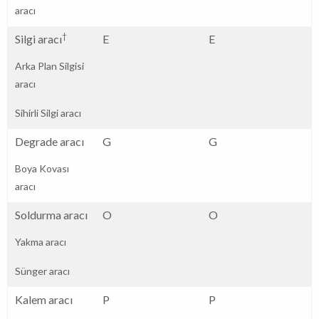
aracı
†
Silgi aracı
E
E
Arka Plan Silgisi
aracı
Sihirli Silgi aracı
Degrade aracı
G
G
Boya Kovası
aracı
Soldurma aracı
O
O
Yakma aracı
Sünger aracı
Kalem aracı
P
P