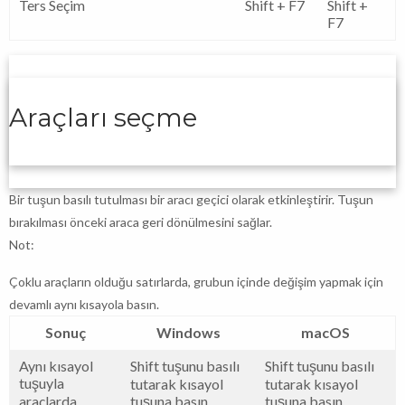
Ters Seçim
Shift + F7
Shift +
F7
Araçları seçme
Bir tuşun basılı tutulması bir aracı geçici olarak etkinleştirir. Tuşun
bırakılması önceki araca geri dönülmesini sağlar.
Not:
Çoklu araçların olduğu satırlarda, grubun içinde değişim yapmak için
devamlı aynı kısayola basın.
Sonuç
Windows
macOS
Aynı kısayol
Shift tuşunu basılı
Shift tuşunu basılı
tuşuyla
tutarak kısayol
tutarak kısayol
araçlarda
tuşuna basın
tuşuna basın