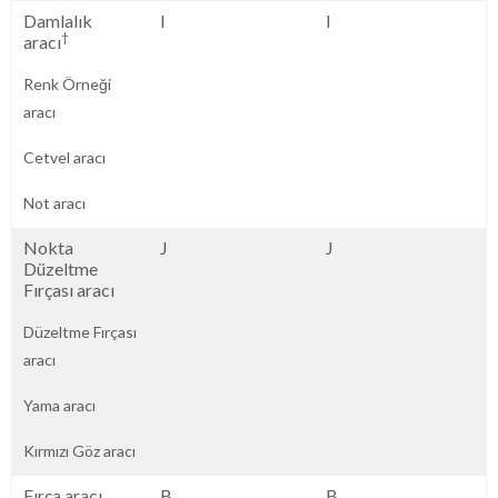
Damlalık
I
I
†
aracı
Renk Örneği
aracı
Cetvel aracı
Not aracı
Nokta
J
J
Düzeltme
Fırçası aracı
Düzeltme Fırçası
aracı
Yama aracı
Kırmızı Göz aracı
Fırça aracı
B
B