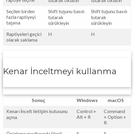
tutarak tıklatın
tutarak tıklatın
Seçilen birden
Shift tuşunu basılı
Shift tuşunu basılı
fazla raptiyeyi
tutarak
tutarak
taşıma
sürükleyin
sürükleyin
Raptiyeleri geçici
H
H
olarak saklama
Kenar İnceltmeyi kullanma
Sonuç
Windows
macOS
Kenarı İncelt iletişim kutusunu
Control +
Command
Alt + R
+ Option +
açma
R
Önizleme modlarında (ileri)
F
F