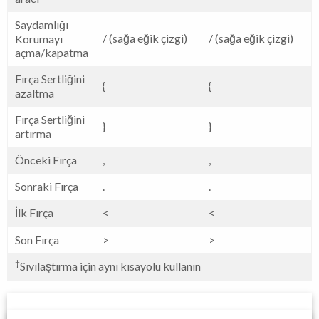
Saydamlığı
/ (sağa eğik çizgi)
/ (sağa eğik çizgi)
Korumayı
açma/kapatma
Fırça Sertliğini
{
{
azaltma
Fırça Sertliğini
}
}
artırma
Önceki Fırça
,
,
Sonraki Fırça
.
.
İlk Fırça
<
<
Son Fırça
>
>
†
Sıvılaştırma için aynı kısayolu kullanın