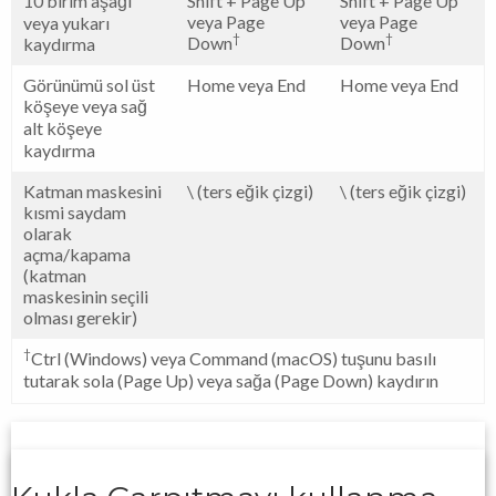
10 birim aşağı
Shift + Page Up
Shift + Page Up
veya Page
veya Page
veya yukarı
†
†
Down
Down
kaydırma
Görünümü sol üst
Home veya End
Home veya End
köşeye veya sağ
alt köşeye
kaydırma
Katman maskesini
\ (ters eğik çizgi)
\ (ters eğik çizgi)
kısmi saydam
olarak
açma/kapama
(katman
maskesinin seçili
olması gerekir)
†
Ctrl (Windows) veya Command (macOS) tuşunu basılı
tutarak sola (Page Up) veya sağa (Page Down) kaydırın