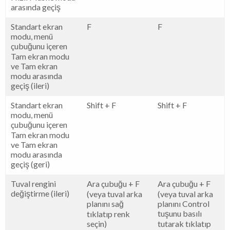
arasında geçiş
Standart ekran
F
F
modu, menü
çubuğunu içeren
Tam ekran modu
ve Tam ekran
modu arasında
geçiş (ileri)
Standart ekran
Shift + F
Shift + F
modu, menü
çubuğunu içeren
Tam ekran modu
ve Tam ekran
modu arasında
geçiş (geri)
Tuval rengini
Ara çubuğu + F
Ara çubuğu + F
değiştirme (ileri)
(veya tuval arka
(veya tuval arka
planını sağ
planını Control
tuşunu basılı
tıklatıp renk
seçin)
tutarak tıklatıp