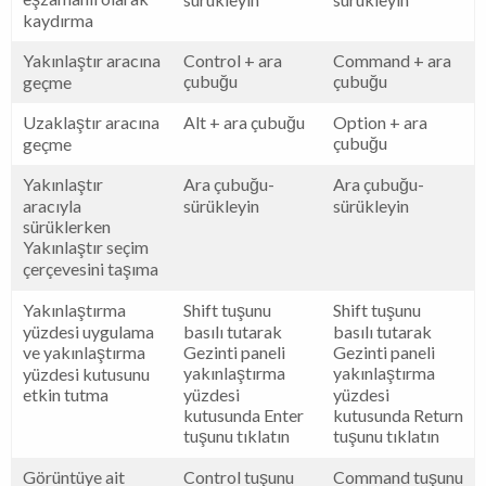
kaydırma
Yakınlaştır aracına
Control + ara
Command + ara
çubuğu
çubuğu
geçme
Uzaklaştır aracına
Alt + ara çubuğu
Option + ara
çubuğu
geçme
Yakınlaştır
Ara çubuğu-
Ara çubuğu-
aracıyla
sürükleyin
sürükleyin
sürüklerken
Yakınlaştır seçim
çerçevesini taşıma
Yakınlaştırma
Shift tuşunu
Shift tuşunu
yüzdesi uygulama
basılı tutarak
basılı tutarak
ve yakınlaştırma
Gezinti paneli
Gezinti paneli
yakınlaştırma
yakınlaştırma
yüzdesi kutusunu
etkin tutma
yüzdesi
yüzdesi
kutusunda Enter
kutusunda Return
tuşunu tıklatın
tuşunu tıklatın
Görüntüye ait
Control tuşunu
Command tuşunu