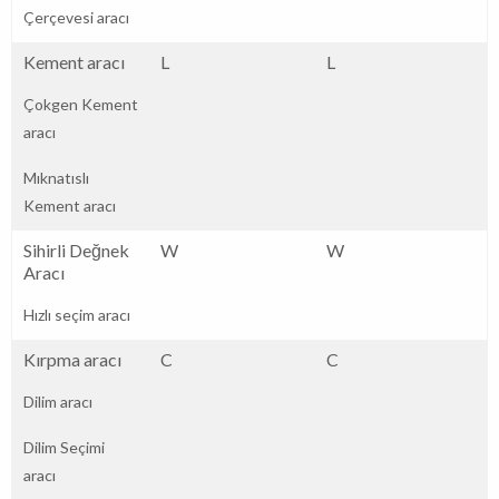
Çerçevesi aracı
Kement aracı
L
L
Çokgen Kement
aracı
Mıknatıslı
Kement aracı
Sihirli Değnek
W
W
Aracı
Hızlı seçim aracı
Kırpma aracı
C
C
Dilim aracı
Dilim Seçimi
aracı